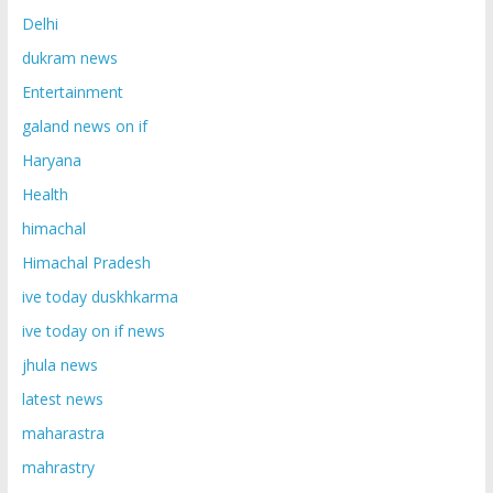
Delhi
dukram news
Entertainment
galand news on if
Haryana
Health
himachal
Himachal Pradesh
ive today duskhkarma
ive today on if news
jhula news
latest news
maharastra
mahrastry