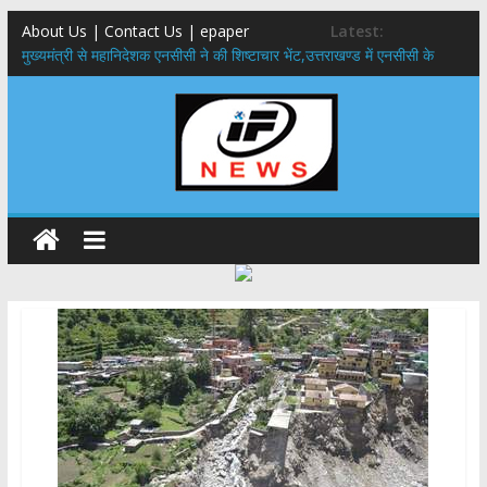
About Us | Contact Us | epaper
Latest:
मुख्यमंत्री से महानिदेशक एनसीसी ने की शिष्टाचार भेंट,उत्तराखण्ड में एनसीसी के
विस्तार एवं आधुनिक आधारभूत संरचना के विकास पर हुई महत्वपूर्ण चर्चा
​धामी कैबिनेट का बड़ा फैसला: पशुपालकों को 60% तक सब्सिडी, गंगा एक्सप्रेसवे का
हरिद्वार तक होगा विस्तार
​हरिद्वार से वीरभद्र (ऋषिकेश) तक निकली BJYM की भव्य कांवड़ यात्रा; तेजस्वी
सूर्या ने की देश व प्रदेशवासियों के कल्याण की कामना
24×7 अलर्ट मोड में रहें अधिकारी-मुख्य सचिव मानसून-एसईओसी से मुख्य सचिव ने
की विस्तृत समीक्षा कहा-बंद सड़कों को शीघ्र खोला जाए, लोगों को न हो दिक्कत
459 करोड़ से एचएनबी गढ़वाल विश्वविद्यालय में अनुसंधान संरचना होगी सुदृढ,उच्च
शिक्षा मंत्री धन सिंह रावत ने नवनियुक्त केन्द्रीय शिक्षा मंत्री से की मुलाकात