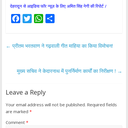
देहरादून से आइडिया फॉर न्यूज़ के लिए अमित सिंह नेगी की रिपोर्ट /
F
T
W
S
ac
w
h
h
e
itt
at
ar
b
er
s
e
←
प्रीतम भरतवाण ने गढ़वाली गीत माहिया का किया विमोचन!
o
A
o
p
k
p
मुख्य सचिव ने केदारनाथ में पुनर्निर्माण कार्यों का निरीक्षण !
→
Leave a Reply
Your email address will not be published.
Required fields
are marked
*
Comment
*