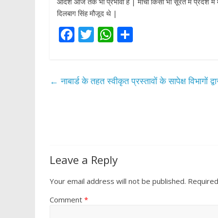
आदेश आज तक भी प्रभावी है | मोर्चा किसी भी सूरत में प्रदेश में म
दिलबाग सिंह मौजूद थे |
F
T
W
S
ac
w
h
h
e
itt
at
ar
b
er
s
e
←
नाबार्ड के तहत स्वीकृत प्रस्तावों के सापेक्ष विभागों
o
A
o
p
k
p
Leave a Reply
Your email address will not be published.
Required
Comment
*