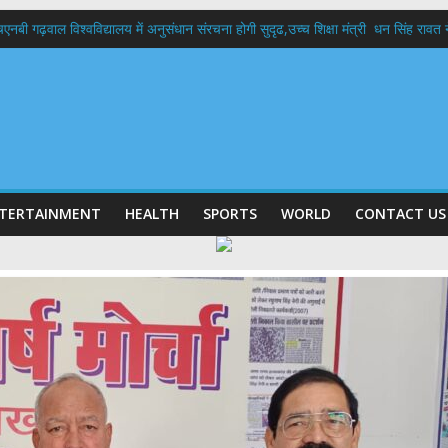
बी गढ़वाल विश्वविद्यालय में अनुसंधान संरचना होगी सुदृढ,उच्च शिक्षा मंत्री धन सिंह रावत ने न
 दिवस पर मुख्यमंत्री धामी ने उत्कृष्ट बुनकरों और हस्तशिल्प कारीगरों को किया सम्मानित
 बड़ा फैसला: पशुपालकों को 60% तक सब्सिडी, गंगा एक्सप्रेसवे का हरिद्वार तक होगा विस्तार
भद्र (ऋषिकेश) तक निकली BJYM की भव्य कांवड़ यात्रा; तेजस्वी सूर्या ने की देश व प्रदेशवासि
में रहें अधिकारी-मुख्य सचिव मानसून-एसईओसी से मुख्य सचिव ने की विस्तृत समीक्षा कहा-बंद
TERTAINMENT
HEALTH
SPORTS
WORLD
CONTACT US