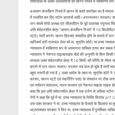
माफियाओं के आका अधिकारियों को खनन मामले में व्यक्तिगत रूप से क
#आसन कंजर्वेशन रिजर्व में खनन के काले कारोबार का है मामला | #
में स्थापित कर दिए स्टोन क्रशर्स आदि ! #राजभवन/ सरकार/ शास
जन संघर्ष मोर्चा अध्यक्ष एवं जीएमवीएन के पूर्व उपाध्यक्ष रघुनाथ स
अति संवेदनशील क्षेत्र “आसन कंजर्वेशन रिजर्व” में 10 किलोमीटर
पट्टे) जारी करने/ खनन क्रियाएं संचालित होने के मामले में जन 
खनिकर्म श्री राजपाल लेघा को मा. सुप्रीम कोर्ट/ मा.उच्च न्याया
न्यायालय में व्यक्तिगत रूप से अवमानना याचिका दायर कर सबक सिखा
न्यायालय ने नेशनल वाइल्डलाइफ बोर्ड की अनुमति के बिना किसी 
तत्काल उक्त संवेदनशील क्षेत्र में 10 किमी. की परिधि के भीतर
कराने में राज भवन/ शासन/ सरकार सब फेल हो चुके हैं यानी स
बहुत जरूरी हो गया है | उक्त आदेश के तहत मा. सुप्रीम कोर्ट 
क्रशर, खनन पट्टे एवं स्क्रीनिंग प्लांट के संचालन पर रोक लगा
एवं पर्यावरण मंत्रालय, भारत सरकार एवं नेशनल वाइल्ड लाइफ बोर्
कहा कि इस अति संवेदनशील क्षेत्र में एक दर्जन से अधिक स्टोन
नेगी ने कहा कि पूर्व में मा. उच्च न्यायालय के निर्देश दिनांक 
उस वक्त सरकार ने मा. उच्च न्यायालय के फैसले के खिलाफ मा.सुप्
था;तत्पश्चात सरकार ने फिर मा. उच्च न्यायालय में पुनर्विचार य