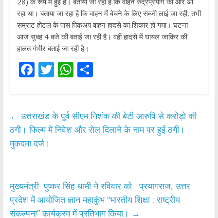
28) के रूप में हुई है। बताया जा रहा है कि वाहन रुद्रप्रयाग की ओर आ
रहा था। बताया जा रहा है कि वाहन में बेचने के लिए सब्जी लाई जा रही, तभी
सम्राट होटल के पास पिकअप वाहन हादसे का शिकार हो गया। घटना
आज सुबह 4 बजे की बताई जा रही है। वहीं हादसे में घायल जाकिर की
हालत गंभीर बताई जा रही है।
F
T
W
S
ac
w
h
h
e
itt
at
ar
b
er
s
e
←
उत्तराखंड के पूर्व सीएम निशंक की बेटी आरुषि से करोड़ो की
o
A
ठगी। फिल्म में निवेश और रोल दिलाने के नाम पर हुई ठगी।
o
p
मुकदमा दर्ज।
k
p
मुख्यमंत्री पुष्कर सिंह धामी ने रविवार को प्रयागराज, उत्तर
प्रदेश में आयोजित ज्ञान महाकुंभ “भारतीय शिक्षा : राष्ट्रीय
संकल्पना” कार्यक्रम में प्रतिभाग किया।
→