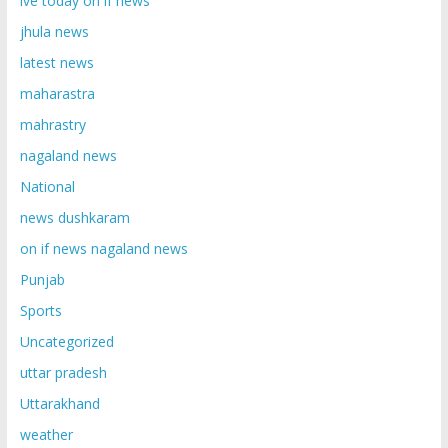
ive today on if news
jhula news
latest news
maharastra
mahrastry
nagaland news
National
news dushkaram
on if news nagaland news
Punjab
Sports
Uncategorized
uttar pradesh
Uttarakhand
weather