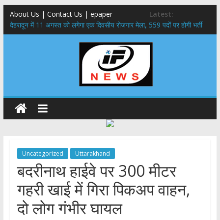
About Us | Contact Us | epaper
Latest:
​देहरादून में 11 अगस्त को लगेगा एक दिवसीय रोजगार मेला, 559 पदों पर होगी भर्ती
459 करोड़ से एचएनबी गढ़वाल विश्वविद्यालय में अनुसंधान संरचना होगी सुदृढ,उच्च
शिक्षा मंत्री धन सिंह रावत ने नवनियुक्त केन्द्रीय शिक्षा मंत्री से की मुलाकात
मुख्यमंत्री से महानिदेशक एनसीसी ने की शिष्टाचार भेंट,उत्तराखण्ड में एनसीसी के
विस्तार एवं आधुनिक आधारभूत संरचना के विकास पर हुई महत्वपूर्ण चर्चा
एमडीडीए बोर्ड बैठक, देहरादून और मसूरी के विकास के लिए 25 बड़े प्रस्तावों को मिली
हरी झंडी
बुजुर्ग-दिव्यांगों के घर जाएंगे बीएलओ, करेंगे नोटिसों का निस्तारण
Uncategorized
Uttarakhand
बदरीनाथ हाईवे पर 300 मीटर
गहरी खाई में गिरा पिकअप वाहन,
दो लोग गंभीर घायल