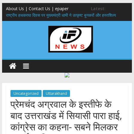
About Us | Contact Us | epaper
Latest:
राष्ट्रीय हथकरघा दिवस पर मुख्यमंत्री धामी ने उत्कृष्ट बुनकरों और हस्तशिल्प
कारीगरों को किया सम्मानित
मुख्यमंत्री ने उत्तराखण्ड क्षत्रिय कल्याण समिति की वेबसाइट एवं क्षत्रिय जागरण
स्मारिका का किया विमोचन
मुख्यमंत्री ने हर घर तिरंगा यात्रा कार्यक्रम में किया प्रतिभाग,मुख्यमंत्री ने
प्रदेशवासियों से स्वतंत्रता दिवस पर अपने घरों में तिरंगा फहराने का किया आवाह्न
नंदा की चौकी पुल हादसा: PWD के EE, AE और JE निलंबित, सीएम धामी के निर्देश
पर सख्त कार्रवाई
मुख्यमंत्री ने 9 लाख 87 हजार17 पेंशन लाभार्थियों को कुल 146 करोड़ 32 लाख
की पेंशन राशि का किया भुगतान
Uncategorized
Uttarakhand
प्रेमचंद अग्रवाल के इस्तीफे के
बाद उत्तराखंड में सियासी पारा हाई,
कांग्रेस का कहना- सबने मिलकर