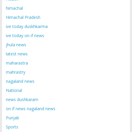
himachal
Himachal Pradesh
ive today duskhkarma
ive today on if news
jhula news
latest news
maharastra
mahrastry
nagaland news
National
news dushkaram
on if news nagaland news
Punjab
Sports