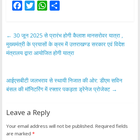
F
T
W
S
ac
w
h
h
e
itt
at
ar
b
er
s
e
←
30 जून 2025 से प्रारंभ होगी कैलाश मानसरोवर यात्रा ,
o
A
मुख्यमंत्री के प्रयासों के क्रम में उत्तराखण्ड सरकार एवं विदेश
o
p
मंत्रालय द्वारा आयोजित होगी यात्रा
k
p
आईएसबीटी जलभराव से स्थायी निजात की ओर: डीएम सविन
बंसल की मॉनिटरिंग में रफ्तार पकड़ता ड्रेनेज प्रोजेक्ट
→
Leave a Reply
Your email address will not be published.
Required fields
are marked
*