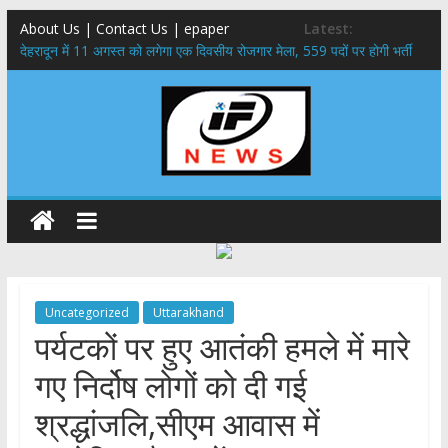
About Us | Contact Us | epaper
Latest:
​देहरादून में 11 अगस्त को लगेगा एक दिवसीय रोजगार मेला, 559 पदों पर होगी भर्ती
459 करोड़ से एचएनबी गढ़वाल विश्वविद्यालय में अनुसंधान संरचना होगी सुदृढ,उच्च
शिक्षा मंत्री धन सिंह रावत ने नवनियुक्त केन्द्रीय शिक्षा मंत्री से की मुलाकात
मुख्यमंत्री से महानिदेशक एनसीसी ने की शिष्टाचार भेंट,उत्तराखण्ड में एनसीसी के
विस्तार एवं आधुनिक आधारभूत संरचना के विकास पर हुई महत्वपूर्ण चर्चा
एमडीडीए बोर्ड बैठक, देहरादून और मसूरी के विकास के लिए 25 बड़े प्रस्तावों को मिली
हरी झंडी
बुजुर्ग-दिव्यांगों के घर जाएंगे बीएलओ, करेंगे नोटिसों का निस्तारण
Uncategorized
Uttarakhand
पर्यटकों पर हुए आतंकी हमले में मारे
गए निर्दोष लोगों को दी गई
श्रद्धांजलि,सीएम आवास में