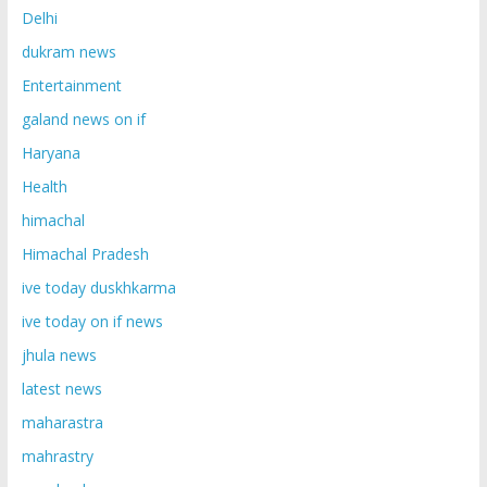
Delhi
dukram news
Entertainment
galand news on if
Haryana
Health
himachal
Himachal Pradesh
ive today duskhkarma
ive today on if news
jhula news
latest news
maharastra
mahrastry