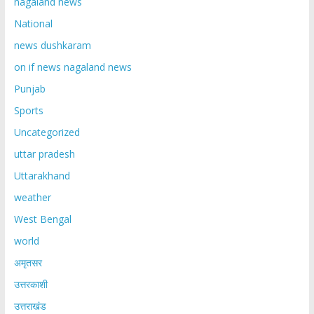
nagaland news
National
news dushkaram
on if news nagaland news
Punjab
Sports
Uncategorized
uttar pradesh
Uttarakhand
weather
West Bengal
world
अमृतसर
उत्तरकाशी
उत्तराखंड