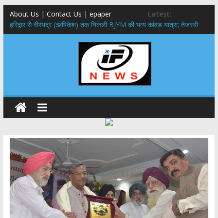
About Us | Contact Us | epaper
Latest:
​हरिद्वार से वीरभद्र (ऋषिकेश) तक निकली BJYM की भव्य कांवड़ यात्रा; तेजस्वी
सूर्या ने की देश व प्रदेशवासियों के कल्याण की कामना
नंदा की चौकी पुल हादसा: PWD के EE, AE और JE निलंबित, सीएम धामी के निर्देश
पर सख्त कार्रवाई
मुख्यमंत्री ने 9 लाख 87 हजार17 पेंशन लाभार्थियों को कुल 146 करोड़ 32 लाख
की पेंशन राशि का किया भुगतान
राष्ट्रीय हथकरघा दिवस पर मुख्यमंत्री धामी ने उत्कृष्ट बुनकरों और हस्तशिल्प
कारीगरों को किया सम्मानित
​धामी कैबिनेट का बड़ा फैसला: पशुपालकों को 60% तक सब्सिडी, गंगा एक्सप्रेसवे का
हरिद्वार तक होगा विस्तार