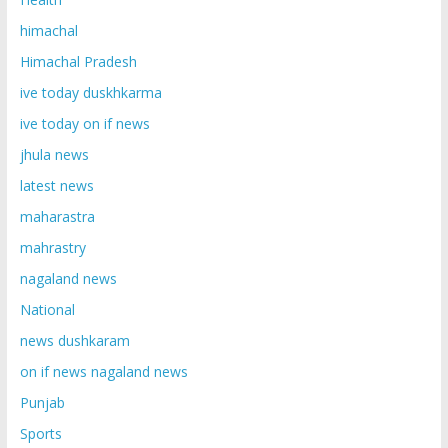
himachal
Himachal Pradesh
ive today duskhkarma
ive today on if news
jhula news
latest news
maharastra
mahrastry
nagaland news
National
news dushkaram
on if news nagaland news
Punjab
Sports