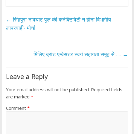
ac
w
h
h
e
itt
at
ar
b
er
s
e
←
सिंहपुरा-नावघाट पुल की कनेक्टिविटी न होना विभागीय
o
A
लापरवाही- मोर्चा
o
p
k
p
मिलिए ब्रांड एम्बेसडर स्वयं सहायता समूह से…..
→
Leave a Reply
Your email address will not be published.
Required fields
are marked
*
Comment
*