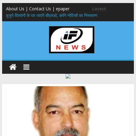
About Us | Contact Us | epaper
Latest:
बुजुर्ग-दिव्यांगों के घर जाएंगे बीएलओ, करेंगे नोटिसों का निस्तारण
24×7 अलर्ट मोड में रहें अधिकारी-मुख्य सचिव मानसून-एसईओसी से मुख्य सचिव ने
की विस्तृत समीक्षा कहा-बंद सड़कों को शीघ्र खोला जाए, लोगों को न हो दिक्कत
459 करोड़ से एचएनबी गढ़वाल विश्वविद्यालय में अनुसंधान संरचना होगी सुदृढ,उच्च
शिक्षा मंत्री धन सिंह रावत ने नवनियुक्त केन्द्रीय शिक्षा मंत्री से की मुलाकात
मुख्यमंत्री से महानिदेशक एनसीसी ने की शिष्टाचार भेंट,उत्तराखण्ड में एनसीसी के
विस्तार एवं आधुनिक आधारभूत संरचना के विकास पर हुई महत्वपूर्ण चर्चा
एमडीडीए बोर्ड बैठक, देहरादून और मसूरी के विकास के लिए 25 बड़े प्रस्तावों को मिली
हरी झंडी