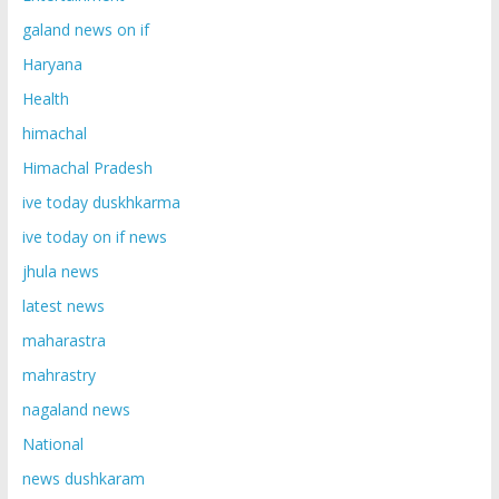
galand news on if
Haryana
Health
himachal
Himachal Pradesh
ive today duskhkarma
ive today on if news
jhula news
latest news
maharastra
mahrastry
nagaland news
National
news dushkaram