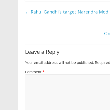
e
itt
at
ar
b
er
s
e
←
Rahul Gandhi’s target Narendra Modi
o
A
o
p
k
p
On
Leave a Reply
Your email address will not be published.
Required
Comment
*