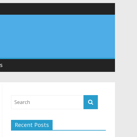
 सड़कों को शीघ्र खोला जाए, लोगों को न हो दिक्कत
वनियुक्त केन्द्रीय शिक्षा मंत्री से की मुलाकात
संरचना के विकास पर हुई महत्वपूर्ण चर्चा
S
Recent Posts