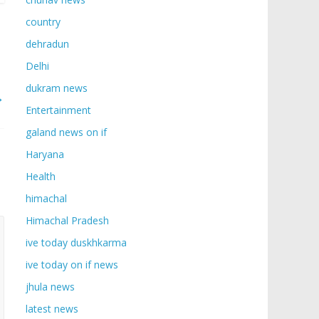
country
dehradun
Delhi
dukram news
→
Entertainment
galand news on if
Haryana
Health
himachal
Himachal Pradesh
ive today duskhkarma
ive today on if news
jhula news
latest news