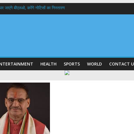
 के घर जाएंगे बीएलओ, करेंगे नोटिसों का निस्तारण
में रहें अधिकारी-मुख्य सचिव मानसून-एसईओसी से मुख्य सचिव ने की विस्तृत समीक्षा कहा-बंद
बी गढ़वाल विश्वविद्यालय में अनुसंधान संरचना होगी सुदृढ,उच्च शिक्षा मंत्री धन सिंह रावत ने न
हानिदेशक एनसीसी ने की शिष्टाचार भेंट,उत्तराखण्ड में एनसीसी के विस्तार एवं आधुनिक आधारभूत 
ठक, देहरादून और मसूरी के विकास के लिए 25 बड़े प्रस्तावों को मिली हरी झंडी
NTERTAINMENT
HEALTH
SPORTS
WORLD
CONTACT U