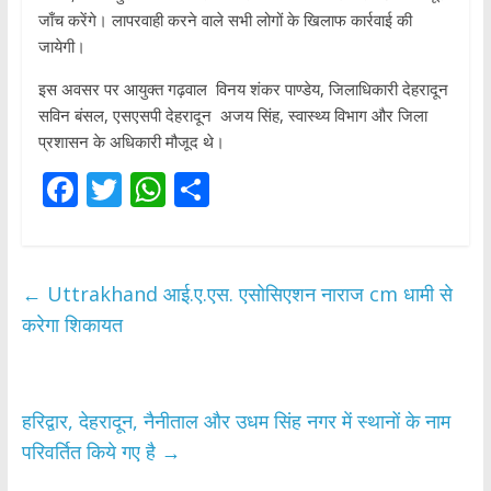
जाँच करेंगे। लापरवाही करने वाले सभी लोगों के खिलाफ कार्रवाई की
जायेगी।
इस अवसर पर आयुक्त गढ़वाल विनय शंकर पाण्डेय, जिलाधिकारी देहरादून
सविन बंसल, एसएसपी देहरादून अजय सिंह, स्वास्थ्य विभाग और जिला
प्रशासन के अधिकारी मौजूद थे।
F
T
W
S
ac
w
h
h
e
itt
at
ar
b
er
s
e
←
Uttrakhand आई.ए.एस. एसोसिएशन नाराज cm धामी से
o
A
करेगा शिकायत
o
p
k
p
हरिद्वार, देहरादून, नैनीताल और उधम सिंह नगर में स्थानों के नाम
परिवर्तित किये गए है
→