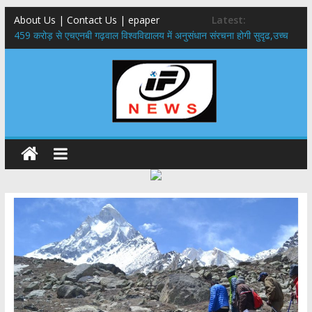
About Us | Contact Us | epaper
Latest:
459 करोड़ से एचएनबी गढ़वाल विश्वविद्यालय में अनुसंधान संरचना होगी सुदृढ,उच्च
शिक्षा मंत्री धन सिंह रावत ने नवनियुक्त केन्द्रीय शिक्षा मंत्री से की मुलाकात
राष्ट्रीय हथकरघा दिवस पर मुख्यमंत्री धामी ने उत्कृष्ट बुनकरों और हस्तशिल्प
कारीगरों को किया सम्मानित
​धामी कैबिनेट का बड़ा फैसला: पशुपालकों को 60% तक सब्सिडी, गंगा एक्सप्रेसवे का
हरिद्वार तक होगा विस्तार
​हरिद्वार से वीरभद्र (ऋषिकेश) तक निकली BJYM की भव्य कांवड़ यात्रा; तेजस्वी
सूर्या ने की देश व प्रदेशवासियों के कल्याण की कामना
24×7 अलर्ट मोड में रहें अधिकारी-मुख्य सचिव मानसून-एसईओसी से मुख्य सचिव ने
की विस्तृत समीक्षा कहा-बंद सड़कों को शीघ्र खोला जाए, लोगों को न हो दिक्कत