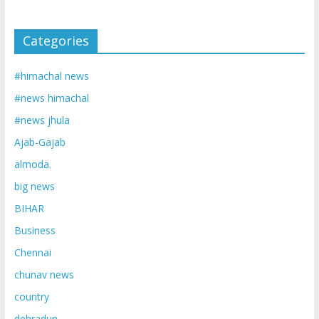
Categories
#himachal news
#news himachal
#news jhula
Ajab-Gajab
almoda.
big news
BIHAR
Business
Chennai
chunav news
country
dehradun