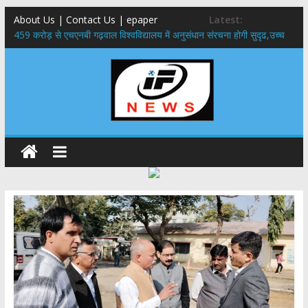
About Us | Contact Us | epaper
Latest:
459 करोड़ से एचएनबी गढ़वाल विश्वविद्यालय में अनुसंधान संरचना होगी सुदृढ,उच्च
शिक्षा मंत्री धन सिंह रावत ने नवनियुक्त केन्द्रीय शिक्षा मंत्री से की मुलाकात
राष्ट्रीय हथकरघा दिवस पर मुख्यमंत्री धामी ने उत्कृष्ट बुनकरों और हस्तशिल्प
कारीगरों को किया सम्मानित
​धामी कैबिनेट का बड़ा फैसला: पशुपालकों को 60% तक सब्सिडी, गंगा एक्सप्रेसवे का
हरिद्वार तक होगा विस्तार
​हरिद्वार से वीरभद्र (ऋषिकेश) तक निकली BJYM की भव्य कांवड़ यात्रा; तेजस्वी
सूर्या ने की देश व प्रदेशवासियों के कल्याण की कामना
24×7 अलर्ट मोड में रहें अधिकारी-मुख्य सचिव मानसून-एसईओसी से मुख्य सचिव ने
की विस्तृत समीक्षा कहा-बंद सड़कों को शीघ्र खोला जाए, लोगों को न हो दिक्कत