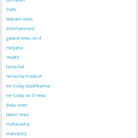
Delhi
dukram news
Entertainment
galand news on if
Haryana
Health
himachal
Himachal Pradesh
ive today duskhkarma
ive today on if news
jhula news
latest news
maharastra
mahrastry