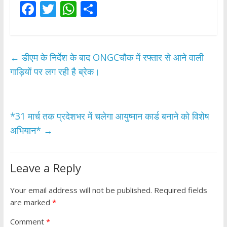
F
T
W
S
ac
w
h
h
e
itt
at
ar
b
er
s
e
←
डीएम के निर्देश के बाद ONGCचौक में रफ्तार से आने वाली
o
A
गाड़ियों पर लग रही है ब्रेक।
o
p
k
p
*31 मार्च तक प्रदेशभर में चलेगा आयुष्मान कार्ड बनाने को विशेष
अभियान*
→
Leave a Reply
Your email address will not be published.
Required fields
are marked
*
Comment
*