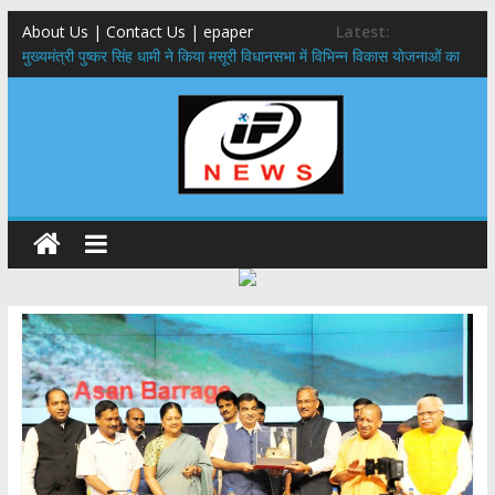
About Us | Contact Us | epaper
Latest:
मुख्यमंत्री पुष्कर सिंह धामी ने किया मसूरी विधानसभा में विभिन्न विकास योजनाओं का
लोकार्पण – शिलान्यास
एमडीडीए बोर्ड बैठक, देहरादून और मसूरी के विकास के लिए 25 बड़े प्रस्तावों को मिली
हरी झंडी
बुजुर्ग-दिव्यांगों के घर जाएंगे बीएलओ, करेंगे नोटिसों का निस्तारण
​देहरादून में 11 अगस्त को लगेगा एक दिवसीय रोजगार मेला, 559 पदों पर होगी भर्ती
पुष्पवर्षा और चरण प्रक्षालन के साथ देवभूमि ने किया शिवभक्त कांवड़ियों का
अभिनंदन,मुख्यमंत्री ने स्वास्थ्य सेवा शिविर का किया शुभारंभ, श्रद्धालुओं को अपने
हाथों से परोसा भोजन