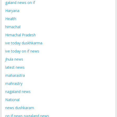
galand news on if
Haryana
Health
himachal
Himachal Pradesh
ive today duskhkarma
ive today on if news
jhula news
latest news
maharastra
mahrastry
nagaland news
National
news dushkaram
on if news nagaland news