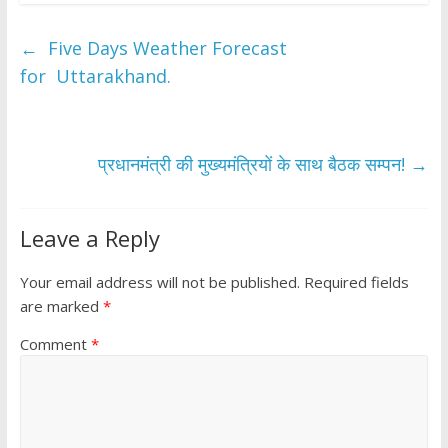
e
itt
at
ar
b
er
s
e
←
Five Days Weather Forecast
o
A
for Uttarakhand.
o
p
k
p
प्रधानमंत्री की मुख्यमंत्रियों के साथ बैठक सम्पन!
→
Leave a Reply
Your email address will not be published.
Required fields
are marked
*
Comment
*