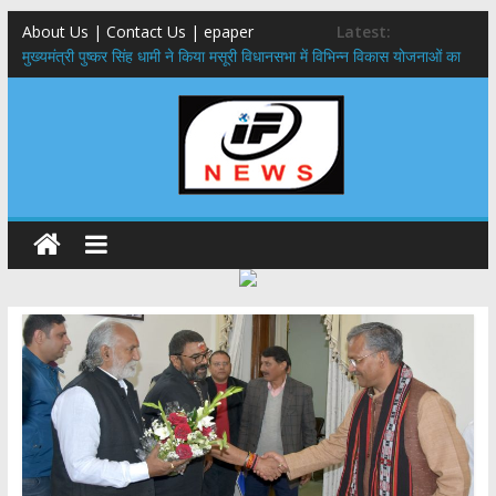
About Us | Contact Us | epaper
Latest:
मुख्यमंत्री पुष्कर सिंह धामी ने किया मसूरी विधानसभा में विभिन्न विकास योजनाओं का
लोकार्पण – शिलान्यास
एमडीडीए बोर्ड बैठक, देहरादून और मसूरी के विकास के लिए 25 बड़े प्रस्तावों को मिली
हरी झंडी
बुजुर्ग-दिव्यांगों के घर जाएंगे बीएलओ, करेंगे नोटिसों का निस्तारण
​देहरादून में 11 अगस्त को लगेगा एक दिवसीय रोजगार मेला, 559 पदों पर होगी भर्ती
पुष्पवर्षा और चरण प्रक्षालन के साथ देवभूमि ने किया शिवभक्त कांवड़ियों का
अभिनंदन,मुख्यमंत्री ने स्वास्थ्य सेवा शिविर का किया शुभारंभ, श्रद्धालुओं को अपने
हाथों से परोसा भोजन