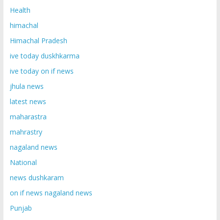
Health
himachal
Himachal Pradesh
ive today duskhkarma
ive today on if news
jhula news
latest news
maharastra
mahrastry
nagaland news
National
news dushkaram
on if news nagaland news
Punjab