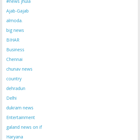
#news jhula
Ajab-Gajab
almoda.
big news
BIHAR
Business
Chennai
chunav news
country
dehradun
Delhi
dukram news
Entertainment
galand news on if
Haryana