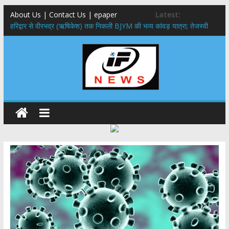
About Us | Contact Us | epaper
Latest:
​हरिद्वार से वीरभद्र (ऋषिकेश) तक निकली BJYM की भव्य कांवड़ यात्रा; तेजस्वी
सूर्या ने की देश व प्रदेशवासियों के कल्याण की कामना
नंदा की चौकी पुल हादसा: PWD के EE, AE और JE निलंबित, सीएम धामी के निर्देश
पर सख्त कार्रवाई
मुख्यमंत्री ने 9 लाख 87 हजार17 पेंशन लाभार्थियों को कुल 146 करोड़ 32 लाख
की पेंशन राशि का किया भुगतान
राष्ट्रीय हथकरघा दिवस पर मुख्यमंत्री धामी ने उत्कृष्ट बुनकरों और हस्तशिल्प
कारीगरों को किया सम्मानित
​धामी कैबिनेट का बड़ा फैसला: पशुपालकों को 60% तक सब्सिडी, गंगा एक्सप्रेसवे का
हरिद्वार तक होगा विस्तार