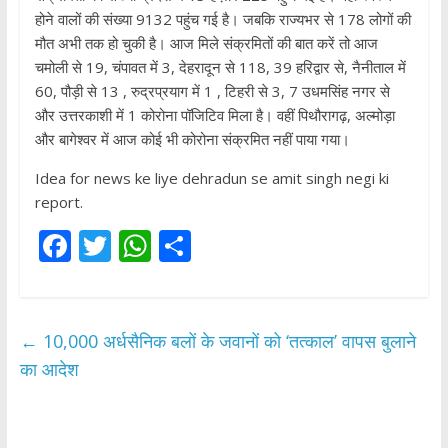
होने वालों की संख्या 9132 पहुंच गई है। जबकि राज्यभर से 178 लोगों की
मौत अभी तक हो चुकी है। आज मिले संक्रमितों की बात करें तो आज
चमोली से 19, चंपावत में 3, देहरादून से 118, 39 हरिद्वार से, नैनीताल में
60, पौड़ी से 13 , रुद्रप्रयाग में 1 , टिहरी से 3, 7 उधमसिंह नगर से
और उत्तरकाशी में 1 कोरोना पॉजिटिव मिला है। वहीं पिथौरागढ़, अल्मोड़ा
और बागेश्वर में आज कोई भी कोरोना संक्रमित नहीं पाया गया।
Idea for news ke liye dehradun se amit singh negi ki
report.
F
T
W
S
ac
w
h
h
e
itt
at
ar
b
er
s
e
←
10,000 अर्धसैनिक बलों के जवानों को ‘तत्काल’ वापस बुलाने
o
A
का आदेश
o
p
k
p