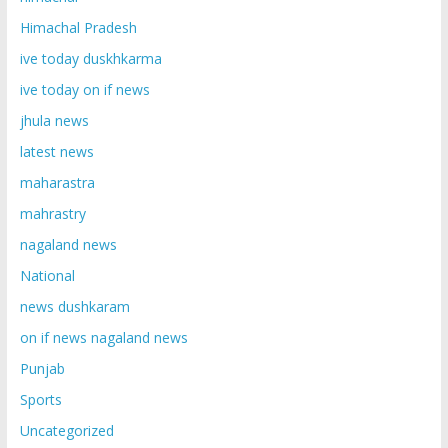
Himachal Pradesh
ive today duskhkarma
ive today on if news
jhula news
latest news
maharastra
mahrastry
nagaland news
National
news dushkaram
on if news nagaland news
Punjab
Sports
Uncategorized