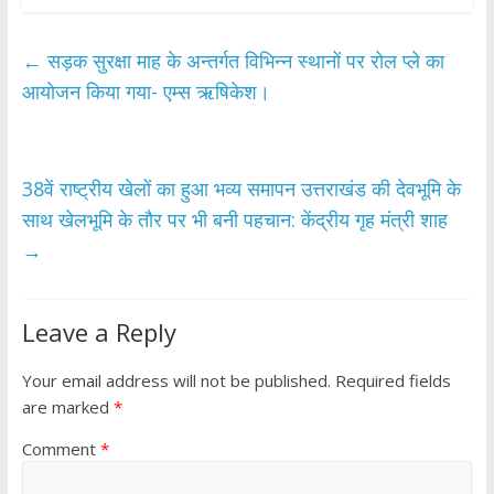
e
itt
at
ar
b
er
s
e
←
सड़क सुरक्षा माह के अन्तर्गत विभिन्न स्थानों पर रोल प्ले का
o
A
आयोजन किया गया- एम्स ऋषिकेश।
o
p
k
p
38वें राष्ट्रीय खेलों का हुआ भव्य समापन उत्तराखंड की देवभूमि के
साथ खेलभूमि के तौर पर भी बनी पहचान: केंद्रीय गृह मंत्री शाह
→
Leave a Reply
Your email address will not be published.
Required fields
are marked
*
Comment
*