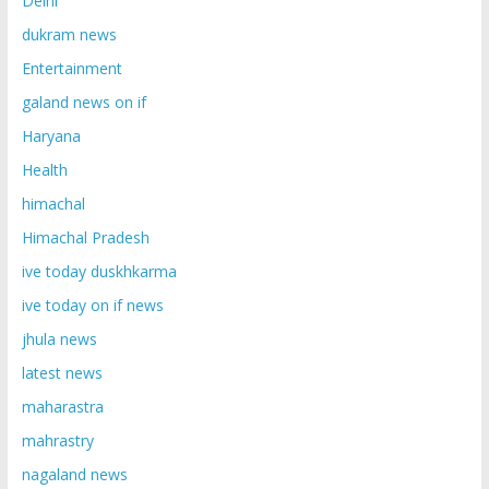
Delhi
dukram news
Entertainment
galand news on if
Haryana
Health
himachal
Himachal Pradesh
ive today duskhkarma
ive today on if news
jhula news
latest news
maharastra
mahrastry
nagaland news