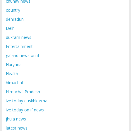
chunav news
country
dehradun
Delhi
dukram news
Entertainment
galand news on if
Haryana
Health
himachal
Himachal Pradesh
ive today duskhkarma
ive today on if news
jhula news
latest news