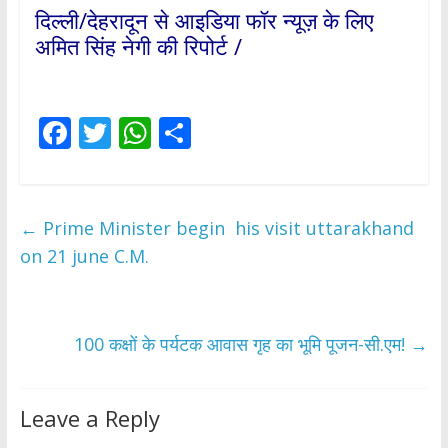
दिल्ली/देहरादून से आइडिया फॉर न्यूज़ के लिए
अमित सिंह नेगी की रिपोर्ट /
F
T
W
S
ac
w
h
h
e
itt
at
ar
b
er
s
e
←
Prime Minister begin his visit uttarakhand
o
A
on 21 june C.M.
o
p
k
p
100 कक्षों के पर्यटक आवास गृह का भूमि पूजन-सी.एम!
→
Leave a Reply